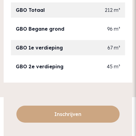
GBO Totaal
212 m³
GBO Begane grond
96 m³
GBO 1e verdieping
67 m³
GBO 2e verdieping
45 m³
Inschrijven