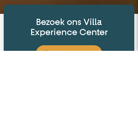
Bezoek ons Villa
Experience Center
Plan jouw bezoek
of maak een
afspraak met een architect
Experts in zorgeloos bouwen
Totaalconcept: alle expertise in huis
3000 m² Villa Experience Center