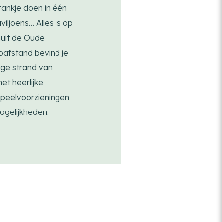
ankje doen in één
iljoens… Alles is op
nuit de Oude
afstand bevind je
ige strand van
et heerlijke
speelvoorzieningen
ogelijkheden.