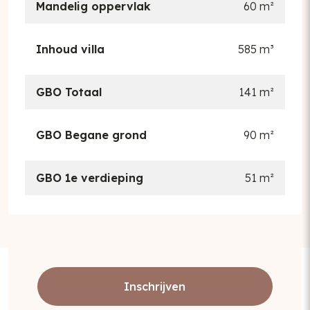
Mandelig oppervlak
60 m²
Inhoud villa
585 m³
GBO Totaal
141 m²
GBO Begane grond
90 m²
GBO 1e verdieping
51 m²
Inschrijven