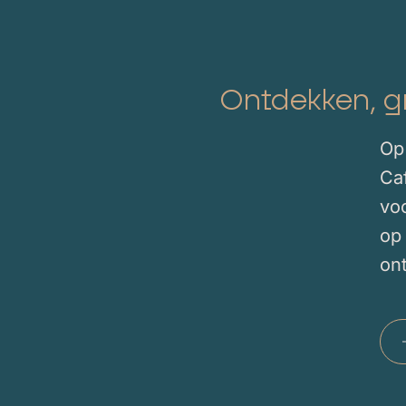
Ontdekken, g
Op
Ca
vo
op
on