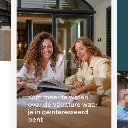
Kom meer te weten
over de vacature waar
je in geïnteresseerd
bent