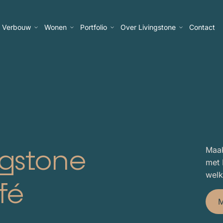
Verbouw
Wonen
Portfolio
Over Livingstone
Contact
Maak
ngstone
met 
welk
fé
M