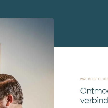
WAT IS ER TE D
Ontmoe
verbin