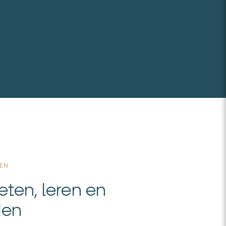
OEN
ten, leren en
den