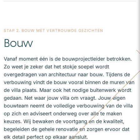
STAP 2. BOUW MET VERTROUWDE GEZICHTEN
Bouw
Vanaf moment één is de bouwprojectleider betrokken.
Zo weet je zeker dat het stokje soepel wordt
overgedragen van architectuur naar bouw. Tijdens de
verbouwing vindt de bouw vooral binnen de muren van
de villa plaats. Maar ook het nodige buitenwerk wordt
gedaan. Net waar jouw villa om vraagt. Jouw eigen
bouwteam neemt de volledige verbouwing van de villa
op zich en adviseert onderweg over alle te maken
keuzes. Wij bewaken de voortgang en de kwaliteit,
begeleiden de gehele renovatie en zorgen ervoor dat
elk detail perfect op elkaar aansluit.