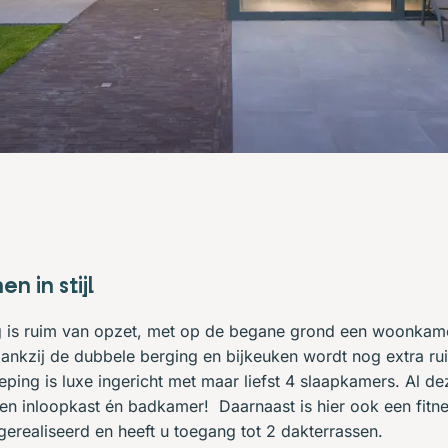
n in stijl
g is ruim van opzet, met op de begane grond een woonkame
nkzij de dubbele berging en bijkeuken wordt nog extra ru
eping is luxe ingericht met maar liefst 4 slaapkamers. Al d
en inloopkast én badkamer! Daarnaast is hier ook een fitn
erealiseerd en heeft u toegang tot 2 dakterrassen.