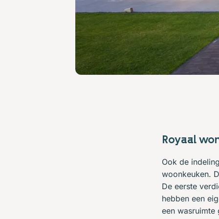
Royaal wone
Ook de indelin
woonkeuken. Da
De eerste verdi
hebben een eig
een wasruimte g