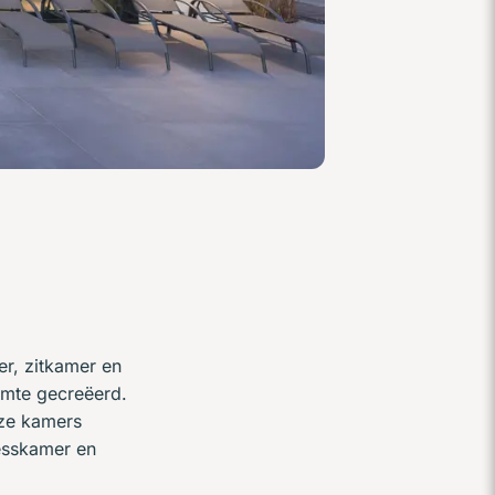
r, zitkamer en
imte gecreëerd.
eze kamers
esskamer en