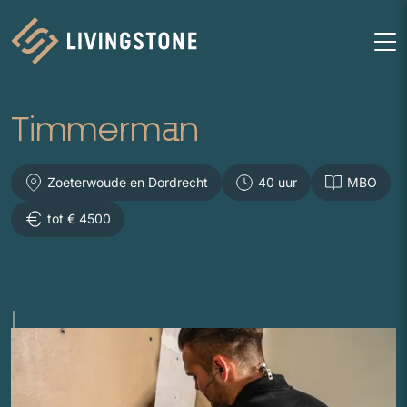
Homepage
M
Timmerman
Zoeterwoude en Dordrecht
40 uur
MBO
tot € 4500