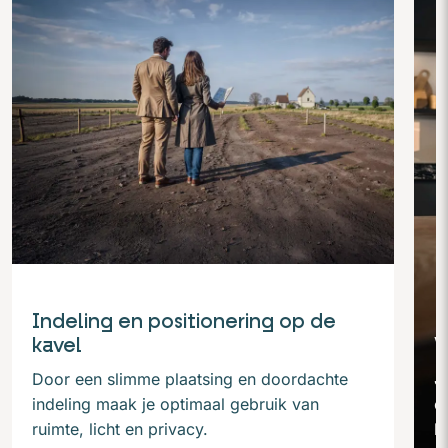
Indeling en positionering op de
kavel
W
Door een slimme plaatsing en doordachte
J
indeling maak je optimaal gebruik van
o
ruimte, licht en privacy.
l