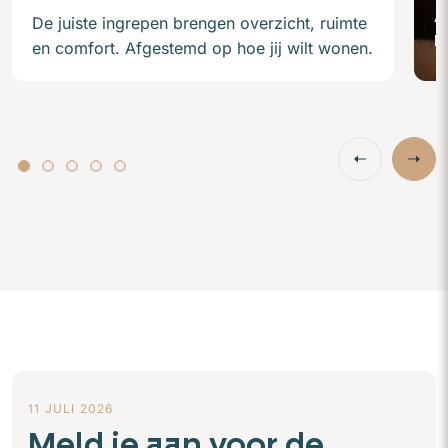
A
De juiste ingrepen brengen overzicht, ruimte
m
en comfort. Afgestemd op hoe jij wilt wonen.
11 JULI 2026
Meld je aan voor de